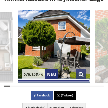
NEU
578.158,- €
Facebook
(Twitter)
Notizblock (
)
merken
drucken