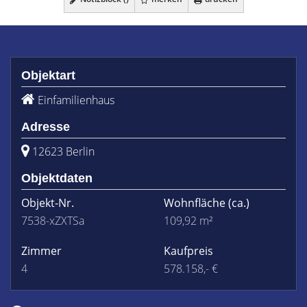
Objektart
Einfamilienhaus
Adresse
12623 Berlin
Objektdaten
Objekt-Nr.
Wohnfläche
(ca.)
7538-xZXTSa
109,92 m²
Zimmer
Kaufpreis
4
578.158,- €