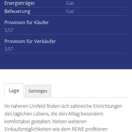
Energieträger
Gas
Befeuerung
Gas
Provision für Käufer
3,57
Provision für Verkäufer
3,57
Lage
Sonstiges
Im näheren Umfeld finden sich zahlreiche Einrichtungen
des täglichen Lebens, die den Alltag besonders
komfortabel gestalten. Neben weiteren
Einkaufsmöglichkeiten wie dem REWE profitieren