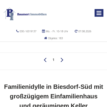
030 / 6519137
Mo. - Fr. 10-18 Uhr
07.08.2026
Objekte: 183
1
Familienidylle in Biesdorf-Süd mit
großzügigem Einfamilienhaus
und geräumigem Keller