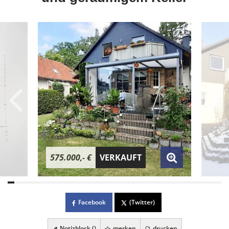
575.000,- €
VERKAUFT
Facebook
(Twitter)
Notizblock (
)
merken
drucken