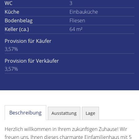
WC
3
Küche
Einbauküche
Bodenbelag
Fliesen
Keller (ca.)
64 m²
Provision für Käufer
3,57%
Provision für Verkäufer
3,57%
Beschreibung
Ausstattung
Lage
Herzlich willkommen in Ihrem zukünftigen Zuhause! Wir
freuen uns, Ihnen dieses charmante Einfamilienhaus mit 5