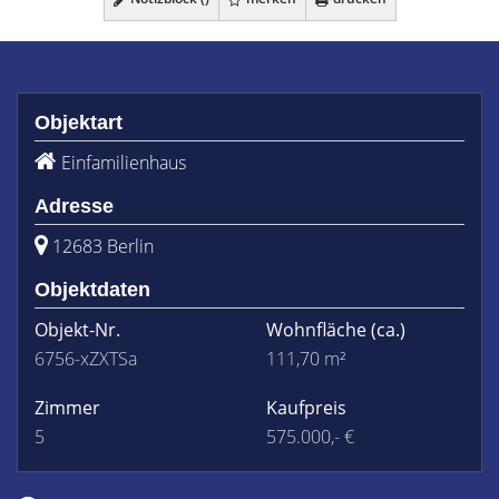
Objektart
Einfamilienhaus
Adresse
12683 Berlin
Objektdaten
Objekt-Nr.
Wohnfläche
(ca.)
6756-xZXTSa
111,70 m²
Zimmer
Kaufpreis
5
575.000,- €