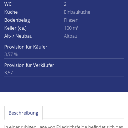
WC
2
Küche
Einbauküche
Bodenbelag
Fliesen
Keller (ca.)
100 m²
Alt- / Neubau
Altbau
Provision für Käufer
3,57 %
Provision für Verkäufer
3,57
Beschreibung
In einer ruhigen Lage von Friedrichsfelde befindet sich das