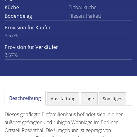
Küche
Einbauküche
Bodenbelag
Fliesen, Parkett
Provision für Käufer
3,57%
Provision für Verkäufer
3,57%
Beschreibung
Ausstattung
Lage
Sonstiges
Dieses gepflegte Einfamilienhaus befindet sich in einer
äußerst gefragten und ruhigen Wohnlage im Berliner
Ortsteil Rosenthal. Die Umgebung ist geprägt von