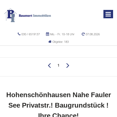
030 / 6519137
Mo. - Fr. 10-18 Uhr
07.08.2026
Objekte: 183
1
Hohenschönhausen Nahe Fauler
See Privatstr.! Baugrundstück !
Ihre Chance!