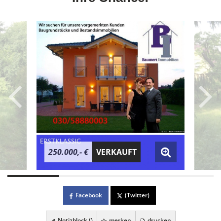
250.000,- €
VERKAUFT
Facebook
(Twitter)
Notizblock (
)
merken
drucken