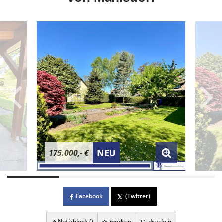
NEU
175.000,- €
Facebook
(Twitter)
Notizblock (
)
merken
drucken