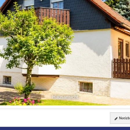
Hausansicht
Notizbl