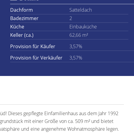
Dachform
Satteldach
Badezimmer
2
Küche
Einbauküche
Keller (ca.)
62,66 m²
Provision für Käufer
3,57%
Provision für Verkäufer
3,57%
üd! Dieses gepflegte Einfamilienhaus aus dem Jahr 1992
rgrundstück mit einer Größe von ca. 509 m² und bietet
Privatsphäre und eine angenehme Wohnatmosphäre legen.