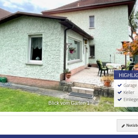
HIGHLI
Garage
Keller
Einlie
Blick vom Garten 1
Notizbl