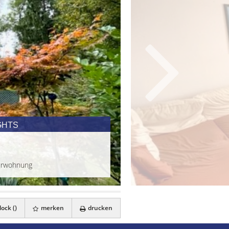
GHTS
gerwohnung
ock (
)
merken
drucken