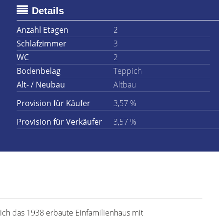
Details
Anzahl Etagen
2
Schlafzimmer
3
WC
2
Bodenbelag
Teppich
Alt- / Neubau
Altbau
Provision für Käufer
3,57 %
Provision für Verkäufer
3,57 %
sich das 1938 erbaute Einfamilienhaus mit