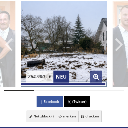
NEU
264.900,- €
Facebook
(Twitter)
Notizblock (
)
merken
drucken