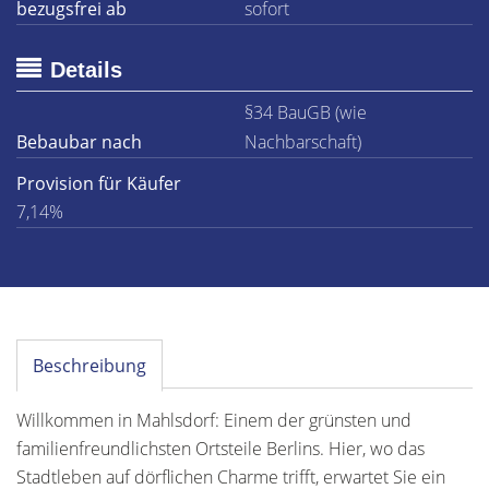
bezugsfrei ab
sofort
Details
§34 BauGB (wie
Bebaubar nach
Nachbarschaft)
Provision für Käufer
7,14%
Beschreibung
Willkommen in Mahlsdorf: Einem der grünsten und
familienfreundlichsten Ortsteile Berlins. Hier, wo das
Stadtleben auf dörflichen Charme trifft, erwartet Sie ein