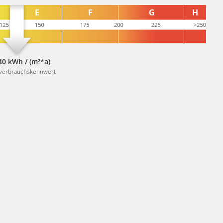
40 kWh / (m²*a)
verbrauchskennwert