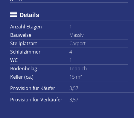
Details
Anzahl Etagen
1
Bauweise
Massiv
Stellplatzart
Carport
Schlafzimmer
4
WC
1
Bodenbelag
Teppich
Keller (ca.)
15 m²
Provision für Käufer
3,57
Provision für Verkäufer
3,57