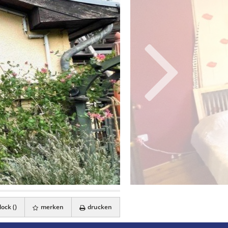
ock (
)
merken
drucken