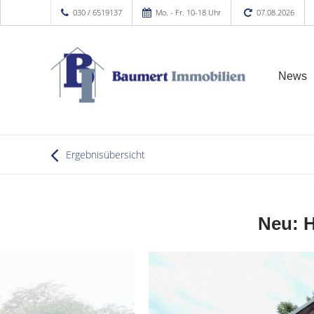
030 / 6519137
Mo. - Fr. 10-18 Uhr
07.08.2026
News
Ergebnisübersicht
Neu: H