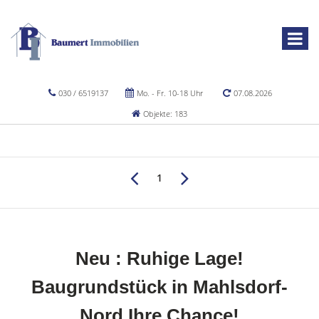
030 / 6519137
Mo. - Fr. 10-18 Uhr
07.08.2026
Objekte: 183
1
Neu : Ruhige Lage!
Baugrundstück in Mahlsdorf-
Nord Ihre Chance!