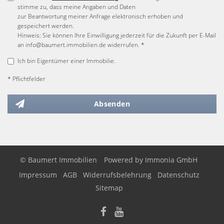
stimme zu, dass meine Angaben und Daten
zur Beantwortung meiner Anfrage elektronisch erhoben und
gespeichert werden.
Hinweis: Sie können Ihre Einwilligung jederzeit für die Zukunft per E-Mail
an info@baumert.immobilien.de widerrufen. *
Ich bin Eigentümer einer Immobilie.
* Pflichtfelder
Absenden
© Baumert Immobilien
Powered by
Immonia GmbH
Impressum
AGB
Widerrufsbelehrung
Datenschutz
Sitemap