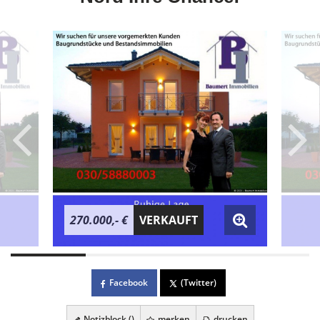
270.000,- €
VERKAUFT
Facebook
(Twitter)
Notizblock (
)
merken
drucken