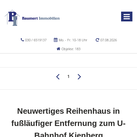
030 / 6519137
Mo. - Fr. 10-18 Uhr
07.08.2026
Objekte: 183
1
Neuwertiges Reihenhaus in
fußläufiger Entfernung zum U-
Bahnhof Kienberg