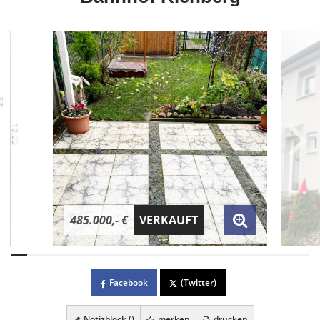
485.000,- €
VERKAUFT
Facebook
(Twitter)
Notizblock (
)
merken
drucken