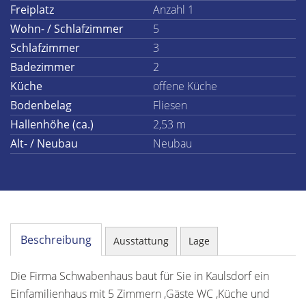
Freiplatz
Anzahl 1
Wohn- / Schlafzimmer
5
Schlafzimmer
3
Badezimmer
2
Küche
offene Küche
Bodenbelag
Fliesen
Hallenhöhe (ca.)
2,53 m
Alt- / Neubau
Neubau
Beschreibung
Ausstattung
Lage
Die Firma Schwabenhaus baut für Sie in Kaulsdorf ein
Einfamilienhaus mit 5 Zimmern ,Gäste WC ,Küche und