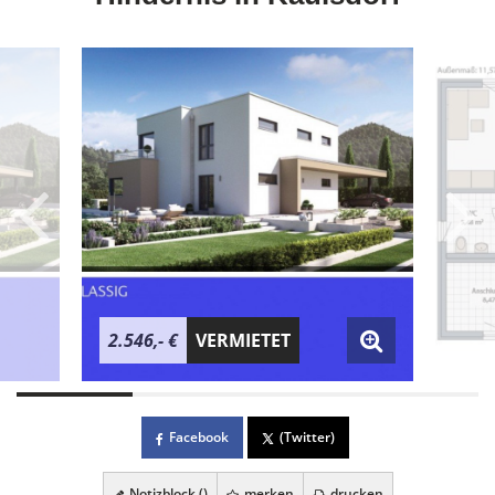
2.546,- €
VERMIETET
Facebook
(Twitter)
Notizblock (
)
merken
drucken