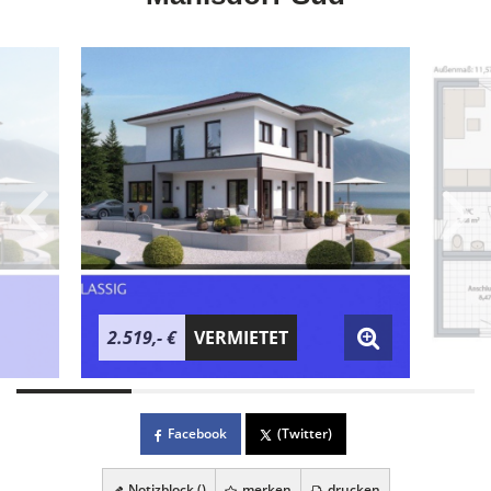
2.519,- €
VERMIETET
Facebook
(Twitter)
Notizblock (
)
merken
drucken