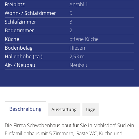
Freiplatz
Anzahl 1
Wohn- / Schlafzimmer
5
Schlafzimmer
3
Badezimmer
2
Küche
offene Küche
Bodenbelag
Fliesen
Hallenhöhe (ca.)
2,53 m
Alt- / Neubau
Neubau
Beschreibung
Ausstattung
Lage
Die Firma Schwabenhaus baut für Sie in Mahlsdorf-Süd ein
Einfamilienhaus mit 5 Zimmern, Gäste WC, Küche und