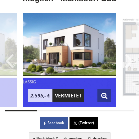
2.595,- €
VERMIETET
Facebook
(Twitter)
Notizblock (
)
merken
drucken