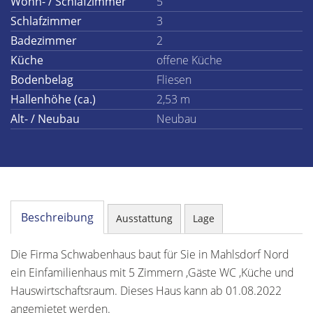
Wohn- / Schlafzimmer
5
Schlafzimmer
3
Badezimmer
2
Küche
offene Küche
Bodenbelag
Fliesen
Hallenhöhe (ca.)
2,53 m
Alt- / Neubau
Neubau
Beschreibung
Ausstattung
Lage
Die Firma Schwabenhaus baut für Sie in Mahlsdorf Nord
ein Einfamilienhaus mit 5 Zimmern ,Gäste WC ,Küche und
Hauswirtschaftsraum. Dieses Haus kann ab 01.08.2022
angemietet werden.