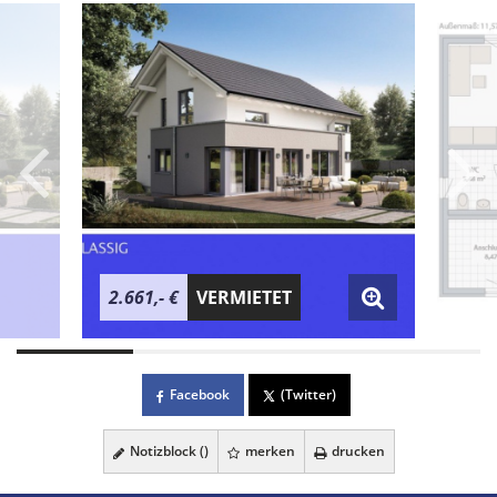
2.661,- €
VERMIETET
Facebook
(Twitter)
Notizblock (
)
merken
drucken