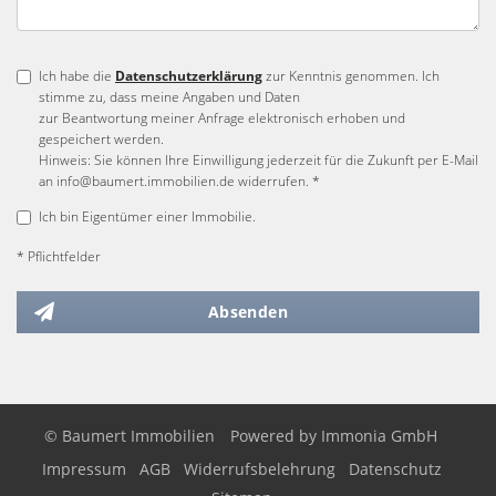
Ich habe die
Datenschutzerklärung
zur Kenntnis genommen. Ich
stimme zu, dass meine Angaben und Daten
zur Beantwortung meiner Anfrage elektronisch erhoben und
gespeichert werden.
Hinweis: Sie können Ihre Einwilligung jederzeit für die Zukunft per E-Mail
an info@baumert.immobilien.de widerrufen. *
Ich bin Eigentümer einer Immobilie.
* Pflichtfelder
Absenden
© Baumert Immobilien
Powered by
Immonia GmbH
Impressum
AGB
Widerrufsbelehrung
Datenschutz