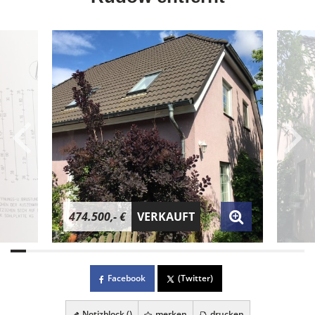
474.500,- €
VERKAUFT
Facebook
(Twitter)
Notizblock (
)
merken
drucken