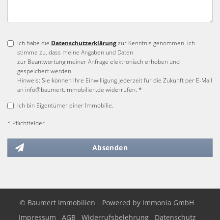
Ich habe die
Datenschutzerklärung
zur Kenntnis genommen. Ich
stimme zu, dass meine Angaben und Daten
zur Beantwortung meiner Anfrage elektronisch erhoben und
gespeichert werden.
Hinweis: Sie können Ihre Einwilligung jederzeit für die Zukunft per E-Mail
an info@baumert.immobilien.de widerrufen. *
Ich bin Eigentümer einer Immobilie.
* Pflichtfelder
Absenden
© Baumert Immobilien
Powered by
Immonia GmbH
Impressum
AGB
Widerrufsbelehrung
Datenschutz