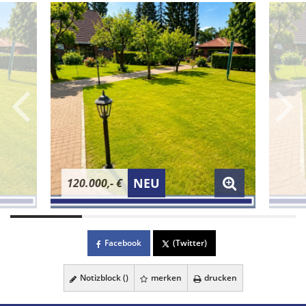
NEU
120.000,- €
Facebook
(Twitter)
Notizblock (
)
merken
drucken