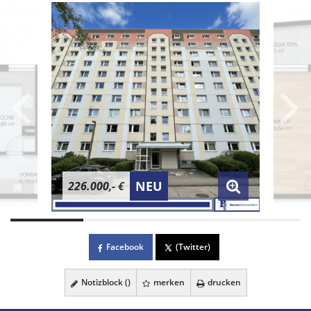
NEU
226.000,- €
Facebook
(Twitter)
Notizblock (
)
merken
drucken