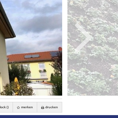
ock (
)
merken
drucken