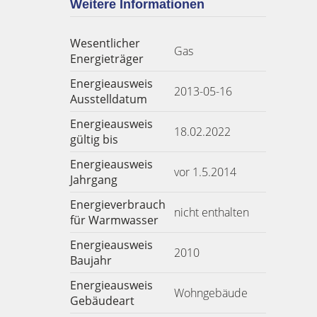
Weitere Informationen
Wesentlicher
Gas
Energieträger
Energieausweis
2013-05-16
Ausstelldatum
Energieausweis
18.02.2022
gültig bis
Energieausweis
vor 1.5.2014
Jahrgang
Energieverbrauch
nicht enthalten
für Warmwasser
Energieausweis
2010
Baujahr
Energieausweis
Wohngebäude
Gebäudeart