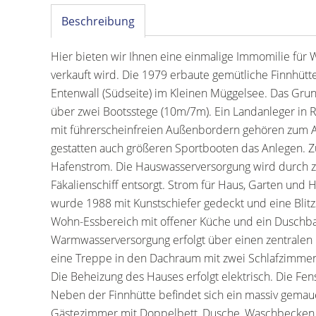
Beschreibung
Hier bieten wir Ihnen eine einmalige Immomilie für 
verkauft wird. Die 1979 erbaute gemütliche Finnhütt
Entenwall (Südseite) im Kleinen Müggelsee. Das Grun
über zwei Bootsstege (10m/7m). Ein Landanleger in
mit führerscheinfreien Außenbordern gehören zum A
gestatten auch größeren Sportbooten das Anlegen. Z
Hafenstrom. Die Hauswasserversorgung wird durch z
Fäkalienschiff entsorgt. Strom für Haus, Garten und H
wurde 1988 mit Kunstschiefer gedeckt und eine Blitzs
Wohn-Essbereich mit offener Küche und ein Duschba
Warmwasserversorgung erfolgt über einen zentralen
eine Treppe in den Dachraum mit zwei Schlafzimme
Die Beheizung des Hauses erfolgt elektrisch. Die Fens
Neben der Finnhütte befindet sich ein massiv gema
Gästezimmer mit Doppelbett, Dusche, Waschbecken u