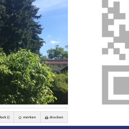
ock (
)
merken
drucken