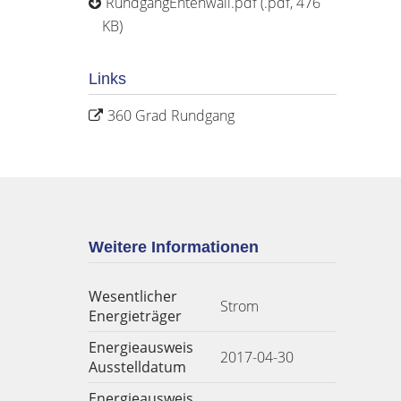
RundgangEntenwall.pdf (.pdf, 476
KB)
Links
360 Grad Rundgang
Weitere Informationen
Wesentlicher
Strom
Energieträger
Energieausweis
2017-04-30
Ausstelldatum
Energieausweis