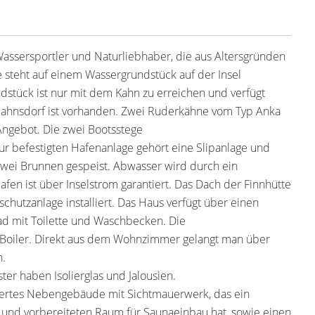
Wassersportler und Naturliebhaber, die aus Altersgründen
e steht auf einem Wassergrundstück auf der Insel
dstück ist nur mit dem Kahn zu erreichen und verfügt
 Rahnsdorf ist vorhanden. Zwei Ruderkähne vom Typ Anka
ngebot. Die zwei Bootsstege
ur befestigten Hafenanlage gehört eine Slipanlage und
wei Brunnen gespeist. Abwasser wird durch ein
afen ist über Inselstrom garantiert. Das Dach der Finnhütte
chutzanlage installiert. Das Haus verfügt über einen
d mit Toilette und Waschbecken. Die
 Boiler. Direkt aus dem Wohnzimmer gelangt man über
n.
ter haben Isolierglas und Jalousien.
uertes Nebengebäude mit Sichtmauerwerk, das ein
nd vorbereiteten Raum für Saunaeinbau hat, sowie einen