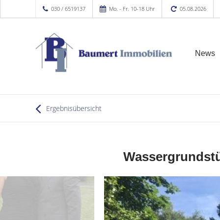
030 / 6519137
Mo. - Fr. 10-18 Uhr
05.08.2026
News
Ergebnisübersicht
Wassergrundstüc