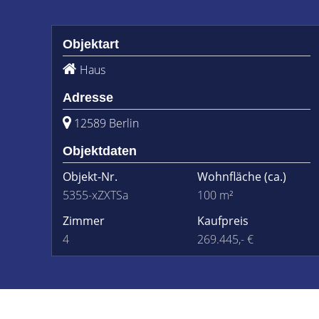
Objektart
Haus
Adresse
12589 Berlin
Objektdaten
Objekt-Nr.
Wohnfläche
(ca.)
5355-xZXTSa
100 m²
Zimmer
Kaufpreis
4
269.445,- €