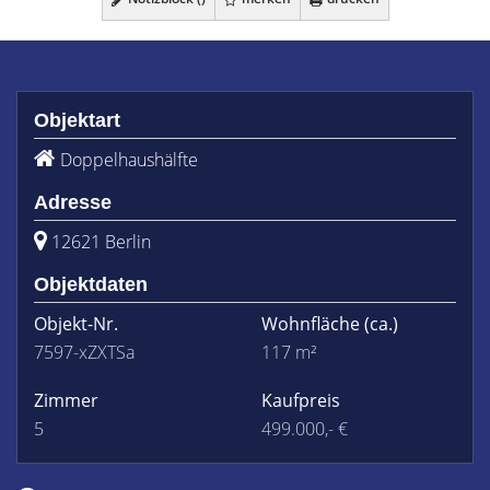
Objektart
Doppelhaushälfte
Adresse
12621 Berlin
Objektdaten
Objekt-Nr.
Wohnfläche
(ca.)
7597-xZXTSa
117 m²
Zimmer
Kaufpreis
5
499.000,- €