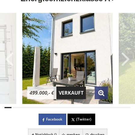
499.000,- €
VERKAUFT
Facebook
(Twitter)
Notizblock (
)
merken
drucken