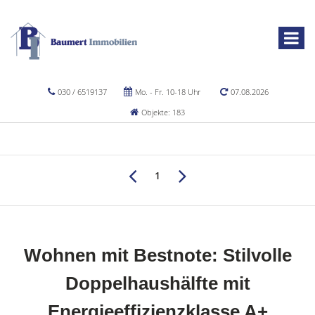
030 / 6519137
Mo. - Fr. 10-18 Uhr
07.08.2026
Objekte: 183
1
Wohnen mit Bestnote: Stilvolle
Doppelhaushälfte mit
Energieeffizienzklasse A+