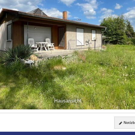
Hausansicht
Notizbl