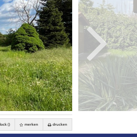
ock (
)
merken
drucken