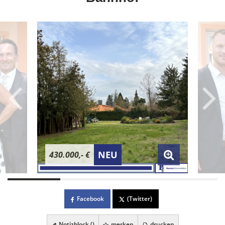
NEU
430.000,- €
Facebook
(Twitter)
Notizblock (
)
merken
drucken