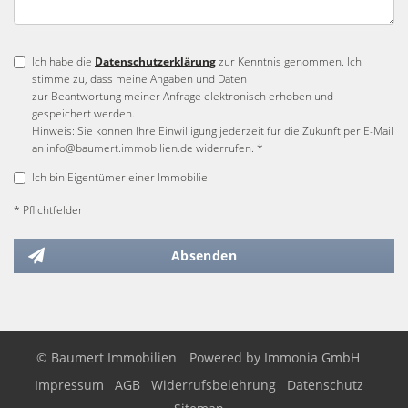
Ich habe die
Datenschutzerklärung
zur Kenntnis genommen. Ich
stimme zu, dass meine Angaben und Daten
zur Beantwortung meiner Anfrage elektronisch erhoben und
gespeichert werden.
Hinweis: Sie können Ihre Einwilligung jederzeit für die Zukunft per E-Mail
an info@baumert.immobilien.de widerrufen. *
Ich bin Eigentümer einer Immobilie.
* Pflichtfelder
Absenden
© Baumert Immobilien
Powered by
Immonia GmbH
Impressum
AGB
Widerrufsbelehrung
Datenschutz