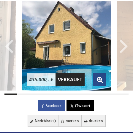
435.000,- €
VERKAUFT
Facebook
(Twitter)
Notizblock (
)
merken
drucken