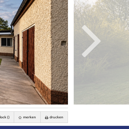
ock (
)
merken
drucken