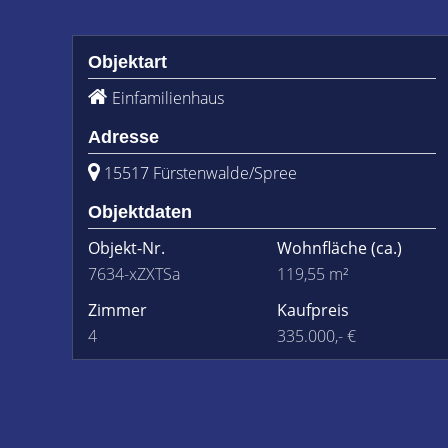
Objektart
Einfamilienhaus
Adresse
15517 Fürstenwalde/Spree
Objektdaten
Objekt-Nr.
Wohnfläche
(ca.)
7634-xZXTSa
119,55 m²
Zimmer
Kaufpreis
4
335.000,- €