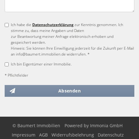
Ich habe die
Datenschutzerklärung
zur Kenntnis genommen. Ich
stimme zu, dass meine Angaben und Daten
zur Beantwortung meiner Anfrage elektronisch erhoben und
gespeichert werden.
Hinweis: Sie können Ihre Einwilligung jederzeit für die Zukunft per E-Mail
an info@baumert.immobilien.de widerrufen. *
Ich bin Eigentümer einer Immobilie.
* Pflichtfelder
Absenden
© Baumert Immobilien
Powered by
Immonia GmbH
Impressum
AGB
Widerrufsbelehrung
Datenschutz