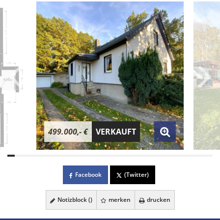
499.000,- €
VERKAUFT
Facebook
(Twitter)
Notizblock (
)
merken
drucken