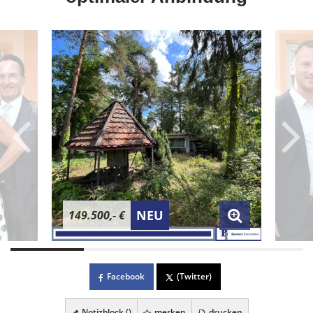
NEU
149.500,- €
Facebook
(Twitter)
Notizblock (
)
merken
drucken