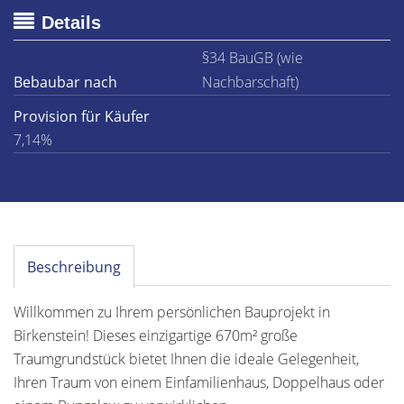
Details
§34 BauGB (wie
Bebaubar nach
Nachbarschaft)
Provision für Käufer
7,14%
Beschreibung
Willkommen zu Ihrem persönlichen Bauprojekt in
Birkenstein! Dieses einzigartige 670m² große
Traumgrundstück bietet Ihnen die ideale Gelegenheit,
Ihren Traum von einem Einfamilienhaus, Doppelhaus oder