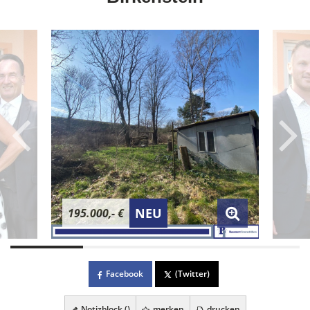
NEU
195.000,- €
Facebook
(Twitter)
Notizblock (
)
merken
drucken