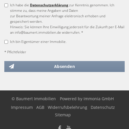
Ich habe die
Datenschutzerklärung
zur Kenntnis genommen. Ich
stimme zu, dass meine Angaben und Daten
zur Beantwortung meiner Anfrage elektronisch erhoben und
gespeichert werden.
Hinweis: Sie können Ihre Einwilligung jederzeit für die Zukunft per E-Mail
an info@baumert.immobilien.de widerrufen. *
Ich bin Eigentümer einer Immobilie.
* Pflichtfelder
Absenden
© Baumert Immobilien
Powered by
Immonia GmbH
Impressum
AGB
Widerrufsbelehrung
Datenschutz
Sitemap