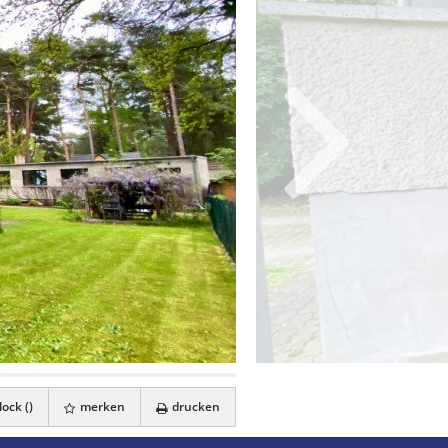
ock (
)
merken
drucken