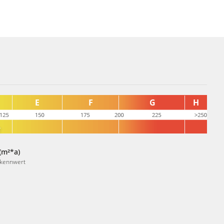
(m²*a)
skennwert