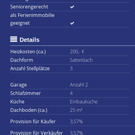
Seniorengerecht
als Ferienimmobilie
geeignet
Details
Heizkosten (ca.)
200,- €
Dachform
Satteldach
Anzahl Stellplätze
3
Garage
Anzahl 2
Schlafzimmer
4
Küche
Einbauküche
Dachboden (ca.)
25 m²
Provision für Käufer
3,57%
Provision für Verkäufer
3,57%