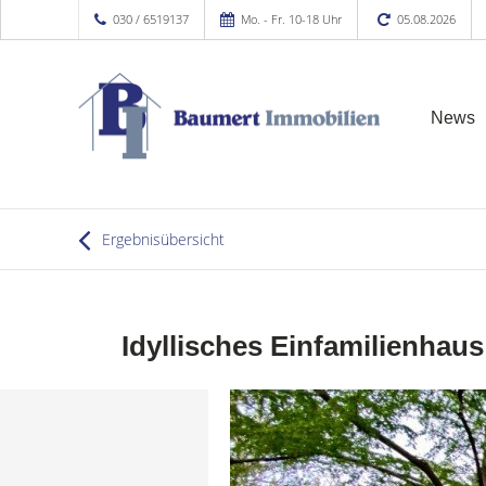
030 / 6519137
Mo. - Fr. 10-18 Uhr
05.08.2026
News
Ergebnisübersicht
Idyllisches Einfamilienha