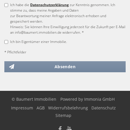
Ich habe die
Datenschutzerklärung
zur Kenntnis genommen. Ich
stimme zu, dass meine Angaben und Daten
zur Beantwortung meiner Anfrage elektronisch erhoben und
gespeichert werden.
Hinweis: Sie können Ihre Einwilligung jederzeit für die Zukunft per E-Mail
an info@baumert.immobilien.de widerrufen. *
Ich bin Eigentümer einer Immobilie.
* Pflichtfelder
Absenden
© Baumert Immobilien
Powered by
Immonia GmbH
Impressum
AGB
Widerrufsbelehrung
Datenschutz
Sitemap