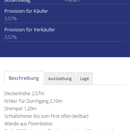
Bodenbelag
Fliesen
Provision für Käufer
3,57%
Provision für Verkäufer
3,57%
Beschreibung
Ausstattung
Lage
Deckenhöhe 2,57m
lichter Tür Durchgang 2,10m
Drempel 1,20m
Schlafzimmer bis zum First offen (teilbar)
Wände aus Porenbeton