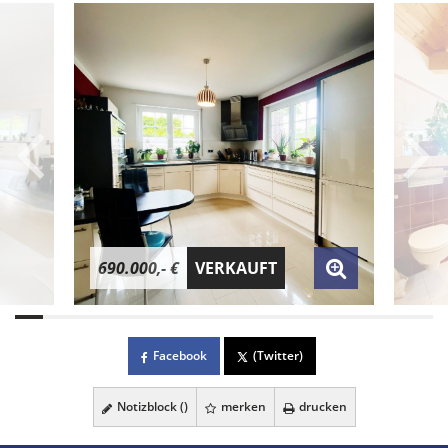
690.000,- €
VERKAUFT
Facebook
(Twitter)
Notizblock (
)
merken
drucken