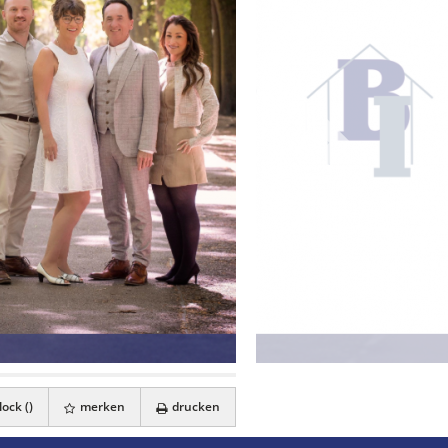
ock (
)
merken
drucken