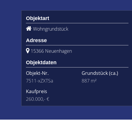
Objektart
Wohngrundstück
Adresse
15366 Neuenhagen
Objektdaten
Objekt-Nr.
Grundstück
(ca.)
7511-xZXTSa
887 m²
Kaufpreis
260.000,- €