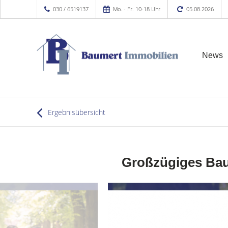
030 / 6519137
Mo. - Fr. 10-18 Uhr
05.08.2026
News
Ergebnisübersicht
Großzügiges Bau