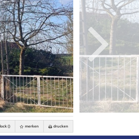
ock (
)
merken
drucken