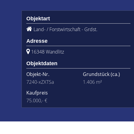
Objektart
Land- / Forstwirtschaft - Grdst.
Adresse
16348 Wandlitz
Objektdaten
Objekt-Nr.
Grundstück
(ca.)
7240-xZXTSa
1.406 m²
Kaufpreis
75.000,- €