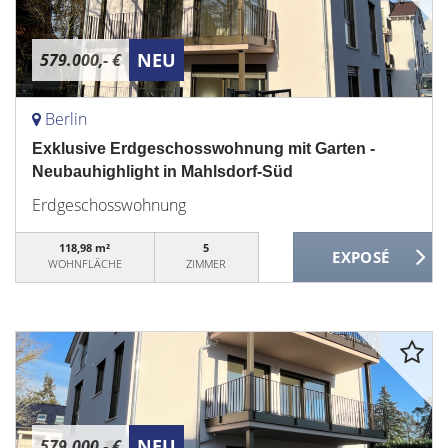
NEU
579.000,- €
Berlin
Exklusive Erdgeschosswohnung mit Garten -
Neubauhighlight in Mahlsdorf-Süd
Erdgeschosswohnung
118,98 m²
5
WOHNFLÄCHE
ZIMMER
NEU
579.000,- €