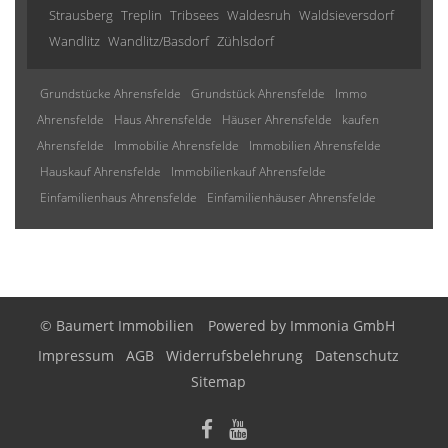
Strausberg
Treplin
Tribsees
Waldesruh
Waldsieversdorf
Wandlitz
Wandlitz/Basdorf
Zühlsdorf
Grundstücke Ahrensfelde
Grundstück Ahrensfelde
Immo
Ahrensfelde
Haus Ahrensfelde
Häuser Ahrensfelde
kaufen
Ahrensfelde
Immobilie Ahrensfelde
Immobilien Ahrensfelde
Hauskauf Ahrensfelde
Immobilienkauf Ahrensfelde
Einfamilienhaus Ahrensfelde
Einfamilienhäuser Ahrensfelde
© Baumert Immobilien
Powered by
Immonia GmbH
Impressum
AGB
Widerrufsbelehrung
Datenschutz
Sitemap