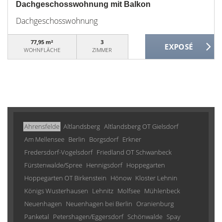
Dachgeschosswohnung mit Balkon
Dachgeschosswohnung
77,95 m²
3
WOHNFLÄCHE
ZIMMER
Ahrensfelde
Altlandsberg
Altlandsberg OT Gielsdorf
Am Mellensee
Berlin
Borgsdorf
Erkner
Fredersdorf-Vogelsdorf
Friedland OT Schwanbeck
Fürstenwalde/Spree
Hennigsdorf
Hoppegarten
Hoppegarten OT Birkenstein
Hönow
Kloster Lehnin
Königs Wusterhausen
Lehnitz
Molfsee
Mühlenbeck
Neuenhagen
Neuenhagen bei Berlin
Oranienburg
Panketal
Petershagen/Eggersdorf
Schönwalde
Spay