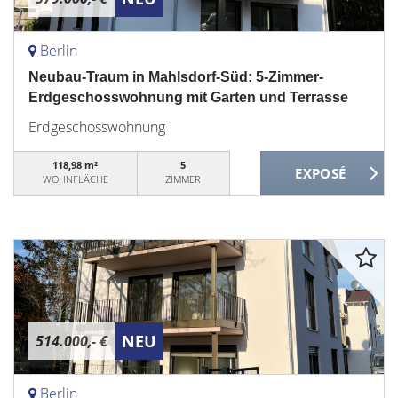
Berlin
Neubau-Traum in Mahlsdorf-Süd: 5-Zimmer-
Erdgeschosswohnung mit Garten und Terrasse
Erdgeschosswohnung
118,98 m²
5
WOHNFLÄCHE
ZIMMER
NEU
514.000,- €
Berlin