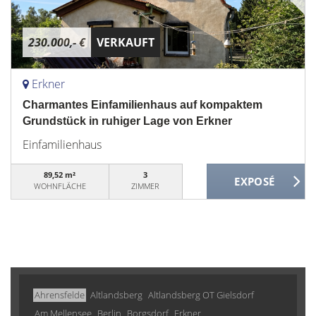
230.000,- €
VERKAUFT
Erkner
Charmantes Einfamilienhaus auf kompaktem
Grundstück in ruhiger Lage von Erkner
Einfamilienhaus
89,52 m²
3
WOHNFLÄCHE
ZIMMER
Ahrensfelde
Altlandsberg
Altlandsberg OT Gielsdorf
Am Mellensee
Berlin
Borgsdorf
Erkner