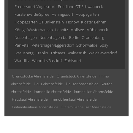
Fredersdorf-Vogelsdorf
Friedland OT Schwanbeck
Fürstenwalde/Spree
Hennigsdorf
Hoppegarten
Hoppegarten OT Birkenstein
Hönow
Kloster Lehnin
Königs Wusterhausen
Lehnitz
Molfsee
Mühlenbeck
Neuenhagen
Neuenhagen bei Berlin
Oranienburg
Panketal
Petershagen/Eggersdorf
Schönwalde
Spay
Strausberg
Treplin
Tribsees
Waldesruh
Waldsieversdorf
Wandlitz
Wandlitz/Basdorf
Zühlsdorf
Grundstücke Ahrensfelde
Grundstück Ahrensfelde
Immo
Ahrensfelde
Haus Ahrensfelde
Häuser Ahrensfelde
kaufen
Ahrensfelde
Immobilie Ahrensfelde
Immobilien Ahrensfelde
Hauskauf Ahrensfelde
Immobilienkauf Ahrensfelde
Einfamilienhaus Ahrensfelde
Einfamilienhäuser Ahrensfelde