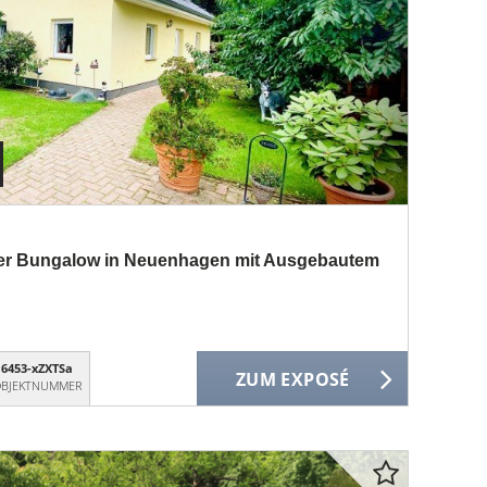
ter Bungalow in Neuenhagen mit Ausgebautem
6453-xZXTSa
ZUM EXPOSÉ
BJEKTNUMMER