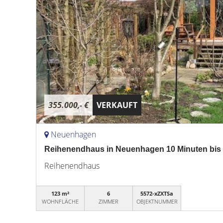
355.000,- €
VERKAUFT
Neuenhagen
Reihenendhaus in Neuenhagen 10 Minuten bis
Reihenendhaus
123 m²
6
5572-xZXTSa
WOHNFLÄCHE
ZIMMER
OBJEKTNUMMER