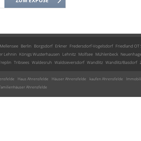
ZUM EXPOSÉ
Mellensee
Berlin
Borgsdorf
Erkner
Fredersdorf-Vogelsdorf
Friedland OT
er Lehnin
Königs Wusterhausen
Lehnitz
Molfsee
Mühlenbeck
Neuenhag
Treplin
Tribsees
Waldesruh
Waldsieversdorf
Wandlitz
Wandlitz/Basdorf
ensfelde
Haus Ahrensfelde
Häuser Ahrensfelde
kaufen Ahrensfelde
Immobil
familienhäuser Ahrensfelde
Impressum
AGB
Widerrufsbelehrung
Datenschutz
Sitemap