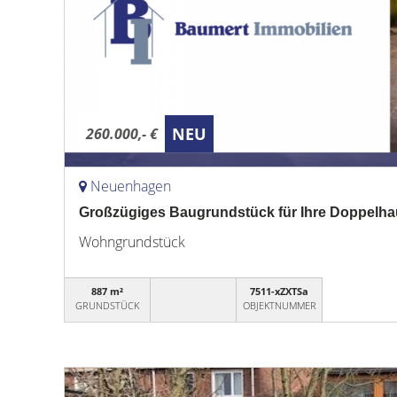
NEU
260.000,- €
Neuenhagen
Großzügiges Baugrundstück für Ihre Doppelha
Wohngrundstück
887 m²
7511-xZXTSa
GRUNDSTÜCK
OBJEKTNUMMER