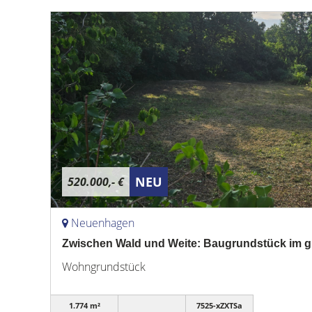
NEU
520.000,- €
Neuenhagen
Zwischen Wald und Weite: Baugrundstück im
Wohngrundstück
1.774 m²
7525-xZXTSa