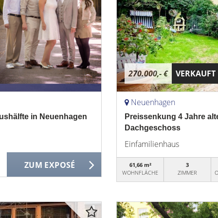
270.000,- €
VERKAUFT
Neuenhagen
ushälfte in Neuenhagen
Preissenkung 4 Jahre al
Dachgeschoss
Einfamilienhaus
ZUM EXPOSÉ
61,66 m²
3
WOHNFLÄCHE
ZIMMER
O