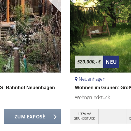
NEU
520.000,- €
Neuenhagen
 S- Bahnhof Neuenhagen
Wohnen im Grünen: Groß
Wohngrundstück
1.774 m²
ZUM EXPOSÉ
GRUNDSTÜCK
O