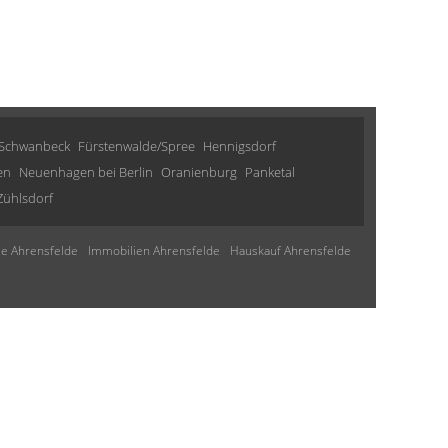
 Schwanbeck
Fürstenwalde/Spree
Hennigsdorf
en
Neuenhagen bei Berlin
Oranienburg
Panketal
Zühlsdorf
ie Ahrensfelde
Immobilien Ahrensfelde
Hauskauf Ahrensfelde