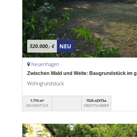
NEU
520.000,- €
Neuenhagen
Zwischen Wald und Weite: Baugrundstück im
Wohngrundstück
1.774 m²
7525-xZXTSa
GRUNDSTÜCK
OBJEKTNUMMER