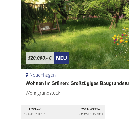
NEU
520.000,- €
Neuenhagen
Wohnen im Grünen: Großzügiges Baugrundstü
Wohngrundstück
1.774 m²
7501-xZXTSa
GRUNDSTÜCK
OBJEKTNUMMER