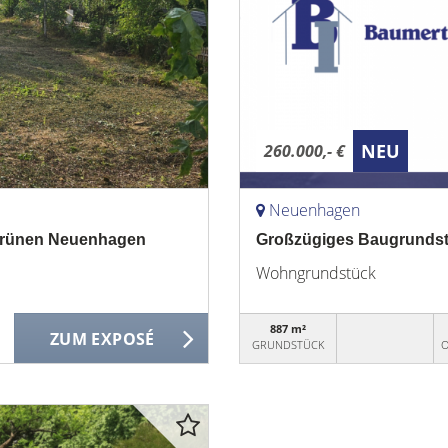
NEU
260.000,- €
Neuenhagen
 grünen Neuenhagen
Großzügiges Baugrundstü
Wohngrundstück
887 m²
ZUM EXPOSÉ
GRUNDSTÜCK
O