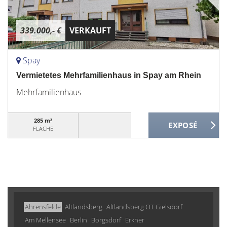
339.000,- €
VERKAUFT
Spay
Vermietetes Mehrfamilienhaus in Spay am Rhein
Mehrfamilienhaus
285 m²
FLÄCHE
Ahrensfelde
Altlandsberg
Altlandsberg OT Gielsdorf
Am Mellensee
Berlin
Borgsdorf
Erkner