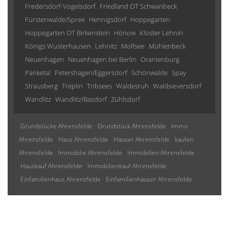
Fredersdorf-Vogelsdorf
Friedland OT Schwanbeck
Fürstenwalde/Spree
Hennigsdorf
Hoppegarten
Hoppegarten OT Birkenstein
Hönow
Kloster Lehnin
Königs Wusterhausen
Lehnitz
Molfsee
Mühlenbeck
Neuenhagen
Neuenhagen bei Berlin
Oranienburg
Panketal
Petershagen/Eggersdorf
Schönwalde
Spay
Strausberg
Treplin
Tribsees
Waldesruh
Waldsieversdorf
Wandlitz
Wandlitz/Basdorf
Zühlsdorf
Grundstücke Ahrensfelde
Grundstück Ahrensfelde
Immo
Ahrensfelde
Haus Ahrensfelde
Häuser Ahrensfelde
kaufen
Ahrensfelde
Immobilie Ahrensfelde
Immobilien Ahrensfelde
Hauskauf Ahrensfelde
Immobilienkauf Ahrensfelde
Einfamilienhaus Ahrensfelde
Einfamilienhäuser Ahrensfelde