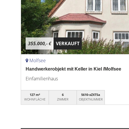
355.000,- €
VERKAUFT
Molfsee
Handwerkerobjekt mit Keller in Kiel /Molfsee
Einfamilienhaus
127 m²
6
5610-xZXTSa
WOHNFLÄCHE
ZIMMER
OBJEKTNUMMER