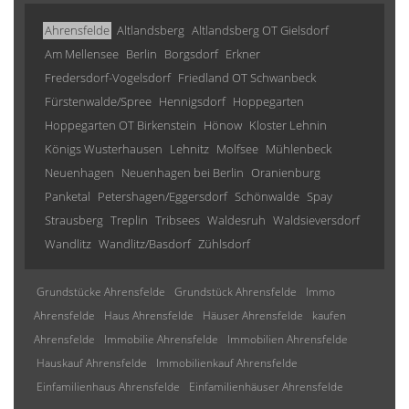
Ahrensfelde
Altlandsberg
Altlandsberg OT Gielsdorf
Am Mellensee
Berlin
Borgsdorf
Erkner
Fredersdorf-Vogelsdorf
Friedland OT Schwanbeck
Fürstenwalde/Spree
Hennigsdorf
Hoppegarten
Hoppegarten OT Birkenstein
Hönow
Kloster Lehnin
Königs Wusterhausen
Lehnitz
Molfsee
Mühlenbeck
Neuenhagen
Neuenhagen bei Berlin
Oranienburg
Panketal
Petershagen/Eggersdorf
Schönwalde
Spay
Strausberg
Treplin
Tribsees
Waldesruh
Waldsieversdorf
Wandlitz
Wandlitz/Basdorf
Zühlsdorf
Grundstücke Ahrensfelde
Grundstück Ahrensfelde
Immo
Ahrensfelde
Haus Ahrensfelde
Häuser Ahrensfelde
kaufen
Ahrensfelde
Immobilie Ahrensfelde
Immobilien Ahrensfelde
Hauskauf Ahrensfelde
Immobilienkauf Ahrensfelde
Einfamilienhaus Ahrensfelde
Einfamilienhäuser Ahrensfelde