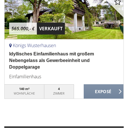
565.000,- €
VERKAUFT
Königs Wusterhausen
Idyllisches Einfamilienhaus mit großem
Nebengelass als Gewerbeeinheit und
Doppelgarage
Einfamilienhaus
140 m²
4
WOHNFLÄCHE
ZIMMER