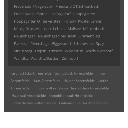
Fredersdorf-Vogelsdorf
Friedland OT Schwanbeck
Fürstenwalde/Spree
Hennigsdorf
Hoppegarten
Hoppegarten OT Birkenstein
Hönow
Kloster Lehnin
Königs Wusterhausen
Lehnitz
Molfsee
Mühlenbeck
Neuenhagen
Neuenhagen bei Berlin
Oranienburg
Panketal
Petershagen/Eggersdorf
Schönwalde
Spay
Strausberg
Treplin
Tribsees
Waldesruh
Waldsieversdorf
Wandlitz
Wandlitz/Basdorf
Zühlsdorf
Grundstücke Ahrensfelde
Grundstück Ahrensfelde
Immo
Ahrensfelde
Haus Ahrensfelde
Häuser Ahrensfelde
kaufen
Ahrensfelde
Immobilie Ahrensfelde
Immobilien Ahrensfelde
Hauskauf Ahrensfelde
Immobilienkauf Ahrensfelde
Einfamilienhaus Ahrensfelde
Einfamilienhäuser Ahrensfelde