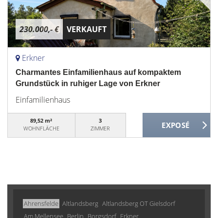
230.000,- €
VERKAUFT
Erkner
Charmantes Einfamilienhaus auf kompaktem
Grundstück in ruhiger Lage von Erkner
Einfamilienhaus
89,52 m²
3
WOHNFLÄCHE
ZIMMER
Ahrensfelde
Altlandsberg
Altlandsberg OT Gielsdorf
Am Mellensee
Berlin
Borgsdorf
Erkner