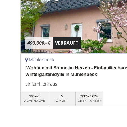
499.000,- €
VERKAUFT
Mühlenbeck
lWohnen mit Sonne im Herzen - Einfamilienhau
Wintergartenidylle in Mühlenbeck
Einfamilienhaus
106 m²
5
7297-xZXTSa
WOHNFLÄCHE
ZIMMER
OBJEKTNUMMER