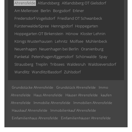
Ahrensfelde
Altlandsberg
Altlandsberg OT Gielsdorf
Am Mellensee
Berlin
Borgsdorf
Erkner
Fredersdorf-Vogelsdorf
Friedland OT Schwanbeck
Fürstenwalde/Spree
Hennigsdorf
Hoppegarten
Hoppegarten OT Birkenstein
Hönow
Kloster Lehnin
Königs Wusterhausen
Lehnitz
Molfsee
Mühlenbeck
Neuenhagen
Neuenhagen bei Berlin
Oranienburg
Panketal
Petershagen/Eggersdorf
Schönwalde
Spay
Strausberg
Treplin
Tribsees
Waldesruh
Waldsieversdorf
Wandlitz
Wandlitz/Basdorf
Zühlsdorf
Grundstücke Ahrensfelde
Grundstück Ahrensfelde
Immo
Ahrensfelde
Haus Ahrensfelde
Häuser Ahrensfelde
kaufen
Ahrensfelde
Immobilie Ahrensfelde
Immobilien Ahrensfelde
Hauskauf Ahrensfelde
Immobilienkauf Ahrensfelde
Einfamilienhaus Ahrensfelde
Einfamilienhäuser Ahrensfelde