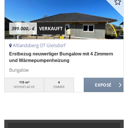
399.000,- €
VERKAUFT
Altlandsberg OT Gielsdorf
Erstbezug neuwertiger Bungalow mit 4 Zimmern
und Wärmepumpenheizung
Bungalow
115 m²
4
WOHNFLÄCHE
ZIMMER