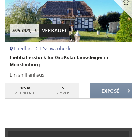
595.000,- €
VERKAUFT
Friedland OT Schwanbeck
Liebhaberstück für Großstadtaussteiger in
Mecklenburg
Einfamilienhaus
185 m²
5
WOHNFLÄCHE
ZIMMER