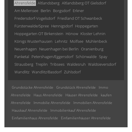
Ahrensfelde
Altlandsberg
Altlandsberg OT Gielsdorf
Am Mellensee
Berlin
Borgsdorf
Erkner
Fredersdorf-Vogelsdorf
Friedland OT Schwanbeck
Fürstenwalde/Spree
Hennigsdorf
Hoppegarten
Hoppegarten OT Birkenstein
Hönow
Kloster Lehnin
Königs Wusterhausen
Lehnitz
Molfsee
Mühlenbeck
Neuenhagen
Neuenhagen bei Berlin
Oranienburg
Panketal
Petershagen/Eggersdorf
Schönwalde
Spay
Strausberg
Treplin
Tribsees
Waldesruh
Waldsieversdorf
Wandlitz
Wandlitz/Basdorf
Zühlsdorf
Grundstücke Ahrensfelde
Grundstück Ahrensfelde
Immo
Ahrensfelde
Haus Ahrensfelde
Häuser Ahrensfelde
kaufen
Ahrensfelde
Immobilie Ahrensfelde
Immobilien Ahrensfelde
Hauskauf Ahrensfelde
Immobilienkauf Ahrensfelde
Einfamilienhaus Ahrensfelde
Einfamilienhäuser Ahrensfelde