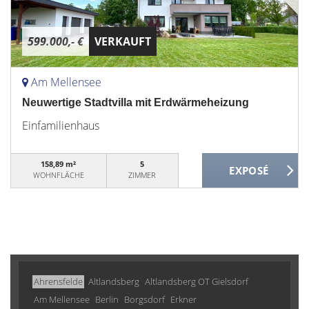
599.000,- €
VERKAUFT
Am Mellensee
Neuwertige Stadtvilla mit Erdwärmeheizung
Einfamilienhaus
158,89 m²
5
WOHNFLÄCHE
ZIMMER
Ahrensfelde
Altlandsberg
Altlandsberg OT Gielsdorf
Am Mellensee
Berlin
Borgsdorf
Erkner