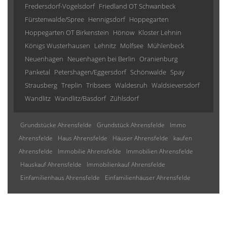
Fredersdorf-Vogelsdorf
Friedland OT Schwanbeck
Fürstenwalde/Spree
Hennigsdorf
Hoppegarten
Hoppegarten OT Birkenstein
Hönow
Kloster Lehnin
Königs Wusterhausen
Lehnitz
Molfsee
Mühlenbeck
Neuenhagen
Neuenhagen bei Berlin
Oranienburg
Panketal
Petershagen/Eggersdorf
Schönwalde
Spay
Strausberg
Treplin
Tribsees
Waldesruh
Waldsieversdorf
Wandlitz
Wandlitz/Basdorf
Zühlsdorf
Grundstücke Ahrensfelde
Grundstück Ahrensfelde
Immo
Ahrensfelde
Haus Ahrensfelde
Häuser Ahrensfelde
kaufen
Ahrensfelde
Immobilie Ahrensfelde
Immobilien Ahrensfelde
Hauskauf Ahrensfelde
Immobilienkauf Ahrensfelde
Einfamilienhaus Ahrensfelde
Einfamilienhäuser Ahrensfelde