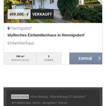
499.000,- €
VERKAUFT
Hennigsdorf
Idyllisches Einfamilienhaus in Hennigsdorf
Einfamilienhaus
140 m²
5
WOHNFLÄCHE
ZIMMER
Ahrensfelde
Altlandsberg
Altlandsberg OT Gielsdorf
Am Mellensee
Berlin
Borgsdorf
Erkner