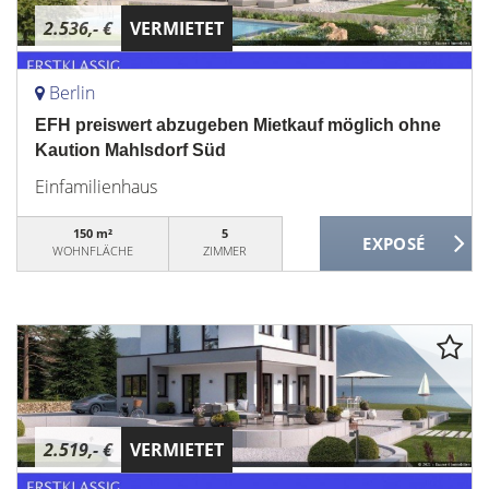
2.536,- €
VERMIETET
Berlin
EFH preiswert abzugeben Mietkauf möglich ohne
Kaution Mahlsdorf Süd
Einfamilienhaus
150 m²
5
WOHNFLÄCHE
ZIMMER
2.519,- €
VERMIETET