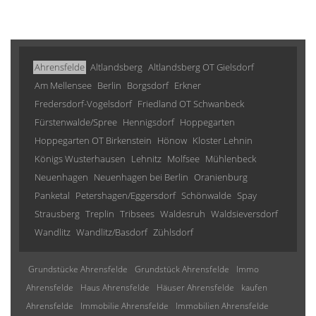
Ahrensfelde
Altlandsberg
Altlandsberg OT Gielsdorf
Am Mellensee
Berlin
Borgsdorf
Erkner
Fredersdorf-Vogelsdorf
Friedland OT Schwanbeck
Fürstenwalde/Spree
Hennigsdorf
Hoppegarten
Hoppegarten OT Birkenstein
Hönow
Kloster Lehnin
Königs Wusterhausen
Lehnitz
Molfsee
Mühlenbeck
Neuenhagen
Neuenhagen bei Berlin
Oranienburg
Panketal
Petershagen/Eggersdorf
Schönwalde
Spay
Strausberg
Treplin
Tribsees
Waldesruh
Waldsieversdorf
Wandlitz
Wandlitz/Basdorf
Zühlsdorf
Grundstücke Ahrensfelde
Grundstück Ahrensfelde
Immo
Ahrensfelde
Haus Ahrensfelde
Häuser Ahrensfelde
kaufen
Ahrensfelde
Immobilie Ahrensfelde
Immobilien Ahrensfelde