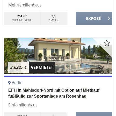
Mehrfamilienhaus
214 m²
9,5
WOHNFLÄCHE
ZIMMER
2.622,- €
VERMIETET
Berlin
EFH in Mahlsdorf-Nord mit Option auf Mietkauf
fußläufig zur Sportanlage am Rosenhag
Einfamilienhaus
150 m²
5