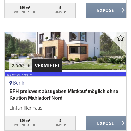
150 m²
5
WOHNFLÄCHE
ZIMMER
2.500,- €
VERMIETET
Berlin
EFH preiswert abzugeben Mietkauf möglich ohne
Kaution Mahlsdorf Nord
Einfamilienhaus
150 m²
5
WOHNFLÄCHE
ZIMMER