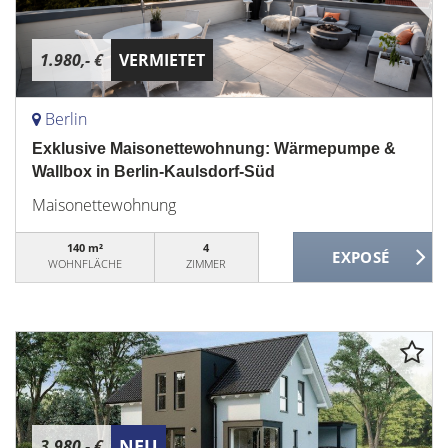
1.980,- €
VERMIETET
Berlin
Exklusive Maisonettewohnung: Wärmepumpe &
Wallbox in Berlin-Kaulsdorf-Süd
Maisonettewohnung
140 m²
4
WOHNFLÄCHE
ZIMMER
NEU
3.980,- €