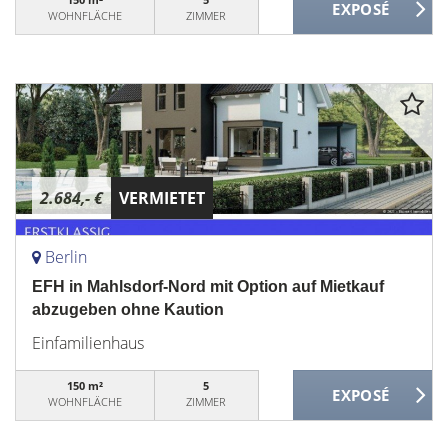
WOHNFLÄCHE
ZIMMER
2.684,- €
VERMIETET
Berlin
EFH in Mahlsdorf-Nord mit Option auf Mietkauf
abzugeben ohne Kaution
Einfamilienhaus
150 m²
5
WOHNFLÄCHE
ZIMMER