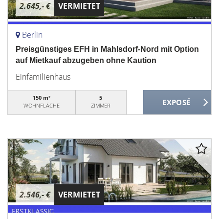
2.645,- €
VERMIETET
Berlin
Preisgünstiges EFH in Mahlsdorf-Nord mit Option
auf Mietkauf abzugeben ohne Kaution
Einfamilienhaus
150 m²
5
WOHNFLÄCHE
ZIMMER
2.546,- €
VERMIETET