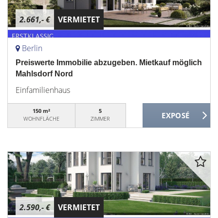
2.661,- €
VERMIETET
Berlin
Preiswerte Immobilie abzugeben. Mietkauf möglich
Mahlsdorf Nord
Einfamilienhaus
150 m²
5
WOHNFLÄCHE
ZIMMER
2.590,- €
VERMIETET