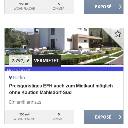
150 m²
5
WOHNFLÄCHE
ZIMMER
2.791,- €
VERMIETET
Berlin
Preisgünstiges EFH auch zum Mietkauf möglich
ohne Kaution Mahlsdorf-Süd
Einfamilienhaus
150 m²
5
WOHNFLÄCHE
ZIMMER