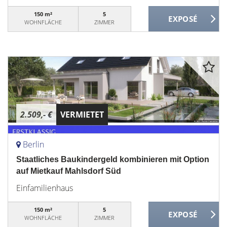
150 m²
5
WOHNFLÄCHE
ZIMMER
2.509,- €
VERMIETET
Berlin
Staatliches Baukindergeld kombinieren mit Option
auf Mietkauf Mahlsdorf Süd
Einfamilienhaus
150 m²
5
WOHNFLÄCHE
ZIMMER