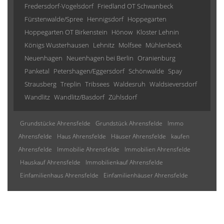
Fredersdorf-Vogelsdorf
Friedland OT Schwanbeck
Fürstenwalde/Spree
Hennigsdorf
Hoppegarten
Hoppegarten OT Birkenstein
Hönow
Kloster Lehnin
Königs Wusterhausen
Lehnitz
Molfsee
Mühlenbeck
Neuenhagen
Neuenhagen bei Berlin
Oranienburg
Panketal
Petershagen/Eggersdorf
Schönwalde
Spay
Strausberg
Treplin
Tribsees
Waldesruh
Waldsieversdorf
Wandlitz
Wandlitz/Basdorf
Zühlsdorf
Grundstücke Ahrensfelde
Grundstück Ahrensfelde
Immo
Ahrensfelde
Haus Ahrensfelde
Häuser Ahrensfelde
kaufen
Ahrensfelde
Immobilie Ahrensfelde
Immobilien Ahrensfelde
Hauskauf Ahrensfelde
Immobilienkauf Ahrensfelde
Einfamilienhaus Ahrensfelde
Einfamilienhäuser Ahrensfelde