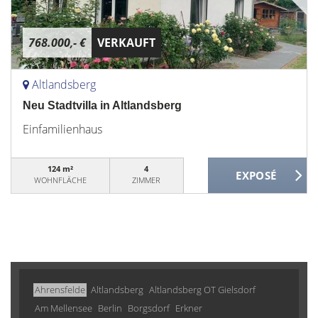
768.000,- €
VERKAUFT
Altlandsberg
Neu Stadtvilla in Altlandsberg
Einfamilienhaus
124 m²
4
WOHNFLÄCHE
ZIMMER
Ahrensfelde
Altlandsberg
Altlandsberg OT Gielsdorf
Am Mellensee
Berlin
Borgsdorf
Erkner