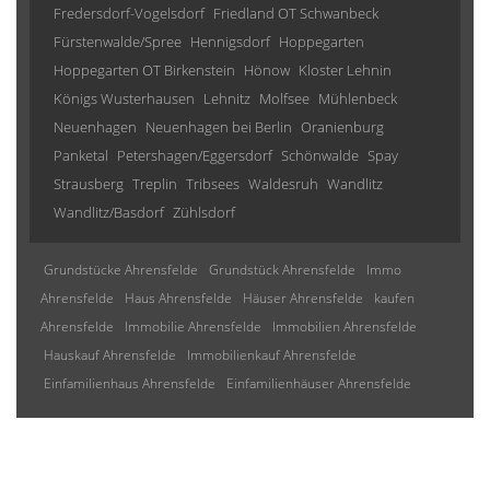
Fredersdorf-Vogelsdorf
Friedland OT Schwanbeck
Fürstenwalde/Spree
Hennigsdorf
Hoppegarten
Hoppegarten OT Birkenstein
Hönow
Kloster Lehnin
Königs Wusterhausen
Lehnitz
Molfsee
Mühlenbeck
Neuenhagen
Neuenhagen bei Berlin
Oranienburg
Panketal
Petershagen/Eggersdorf
Schönwalde
Spay
Strausberg
Treplin
Tribsees
Waldesruh
Wandlitz
Wandlitz/Basdorf
Zühlsdorf
Grundstücke Ahrensfelde
Grundstück Ahrensfelde
Immo
Ahrensfelde
Haus Ahrensfelde
Häuser Ahrensfelde
kaufen
Ahrensfelde
Immobilie Ahrensfelde
Immobilien Ahrensfelde
Hauskauf Ahrensfelde
Immobilienkauf Ahrensfelde
Einfamilienhaus Ahrensfelde
Einfamilienhäuser Ahrensfelde