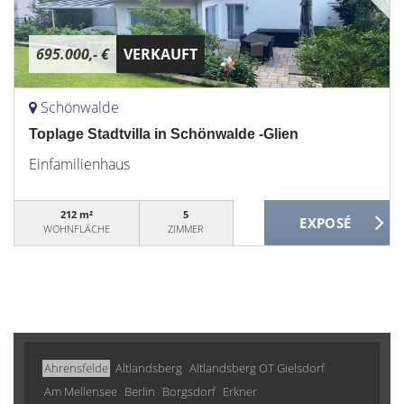
695.000,- €
VERKAUFT
Schönwalde
Toplage Stadtvilla in Schönwalde -Glien
Einfamilienhaus
212 m²
5
WOHNFLÄCHE
ZIMMER
Ahrensfelde
Altlandsberg
Altlandsberg OT Gielsdorf
Am Mellensee
Berlin
Borgsdorf
Erkner