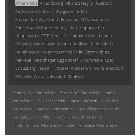
Ahrensfelde
Altlandsberg
Altlandsberg OT Gielsdorf
Am Mellensee
Berlin
Borgsdorf
Erkner
Fredersdorf-Vogelsdorf
Friedland OT Schwanbeck
Fürstenwalde/Spree
Hennigsdorf
Hoppegarten
Hoppegarten OT Birkenstein
Hönow
Kloster Lehnin
Königs Wusterhausen
Lehnitz
Molfsee
Mühlenbeck
Neuenhagen
Neuenhagen bei Berlin
Oranienburg
Panketal
Petershagen/Eggersdorf
Schönwalde
Spay
Strausberg
Treplin
Tribsees
Waldesruh
Waldsieversdorf
Wandlitz
Wandlitz/Basdorf
Zühlsdorf
Grundstücke Ahrensfelde
Grundstück Ahrensfelde
Immo
Ahrensfelde
Haus Ahrensfelde
Häuser Ahrensfelde
kaufen
Ahrensfelde
Immobilie Ahrensfelde
Immobilien Ahrensfelde
Hauskauf Ahrensfelde
Immobilienkauf Ahrensfelde
Einfamilienhaus Ahrensfelde
Einfamilienhäuser Ahrensfelde