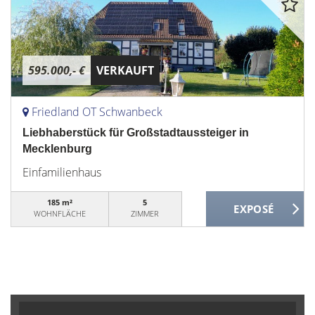
595.000,- €
VERKAUFT
Friedland OT Schwanbeck
Liebhaberstück für Großstadtaussteiger in
Mecklenburg
Einfamilienhaus
185 m²
5
WOHNFLÄCHE
ZIMMER